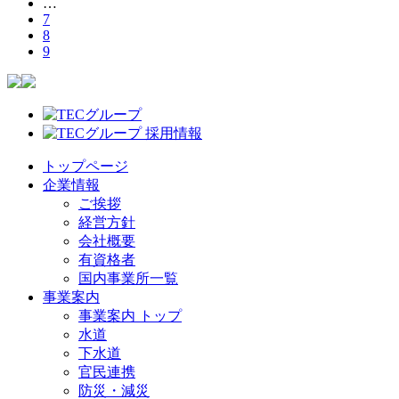
…
7
8
9
トップページ
企業情報
ご挨拶
経営方針
会社概要
有資格者
国内事業所一覧
事業案内
事業案内 トップ
水道
下水道
官民連携
防災・減災