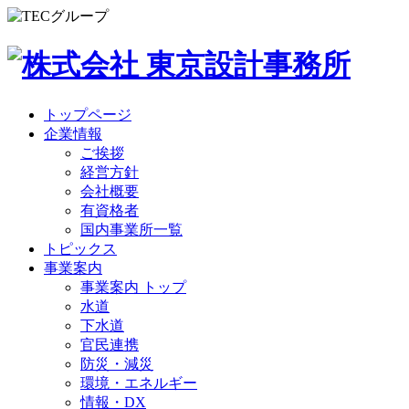
トップページ
企業情報
ご挨拶
経営方針
会社概要
有資格者
国内事業所一覧
トピックス
事業案内
事業案内 トップ
水道
下水道
官民連携
防災・減災
環境・エネルギー
情報・DX