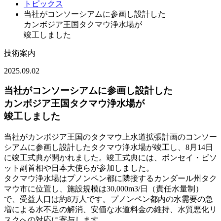
トピックス
当社がコンソーシアムに参画し設計した
カンボジア王国タクマウ浄水場が
竣工しました
技術案内
2025.09.02
当社がコンソーシアムに参画し設計した
カンボジア王国タクマウ浄水場が
竣工しました
当社がカンボジア王国のタクマウ上水道拡張計画のコンソー
シアムに参画し設計したタクマウ浄水場が竣工し、8月14日
に竣工式典が開かれました。竣工式典には、ボンセイ・ビソ
ット副首相や日本大使らが参加しました。
タクマウ浄水場はプノンペン都に隣接するカンダール州タク
マウ市に位置し、施設規模は30,000m3/日（責任水量制）
で、受益人口は約8万人です。プノンペン都内の水需要の急
増による水不足の解消、安価な水道料金の維持、水質悪化リ
スクへの対応に寄与します。