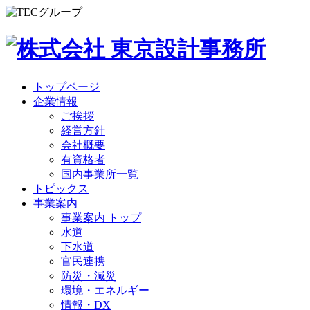
トップページ
企業情報
ご挨拶
経営方針
会社概要
有資格者
国内事業所一覧
トピックス
事業案内
事業案内 トップ
水道
下水道
官民連携
防災・減災
環境・エネルギー
情報・DX