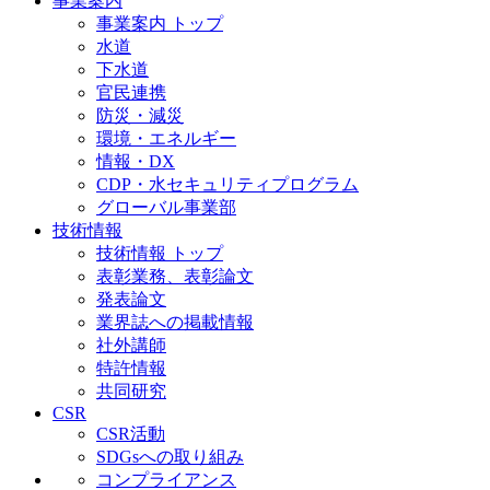
事業案内
事業案内 トップ
水道
下水道
官民連携
防災・減災
環境・エネルギー
情報・DX
CDP・水セキュリティプログラム
グローバル事業部
技術情報
技術情報 トップ
表彰業務、表彰論文
発表論文
業界誌への掲載情報
社外講師
特許情報
共同研究
CSR
CSR活動
SDGsへの取り組み
コンプライアンス