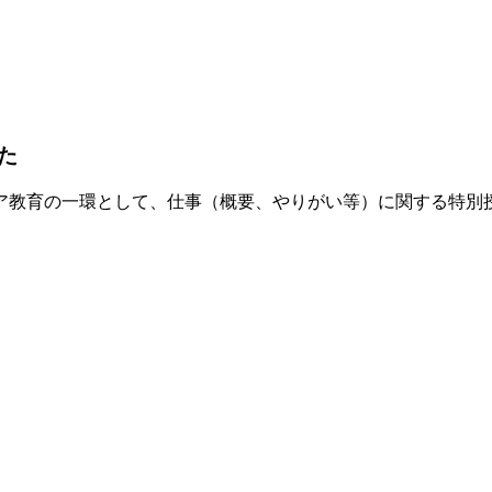
た
教育の一環として、仕事（概要、やりがい等）に関する特別授