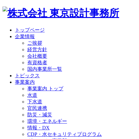
トップページ
企業情報
ご挨拶
経営方針
会社概要
有資格者
国内事業所一覧
トピックス
事業案内
事業案内 トップ
水道
下水道
官民連携
防災・減災
環境・エネルギー
情報・DX
CDP・水セキュリティプログラム