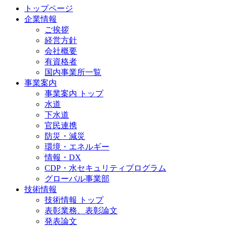
トップページ
企業情報
ご挨拶
経営方針
会社概要
有資格者
国内事業所一覧
事業案内
事業案内 トップ
水道
下水道
官民連携
防災・減災
環境・エネルギー
情報・DX
CDP・水セキュリティプログラム
グローバル事業部
技術情報
技術情報 トップ
表彰業務、表彰論文
発表論文