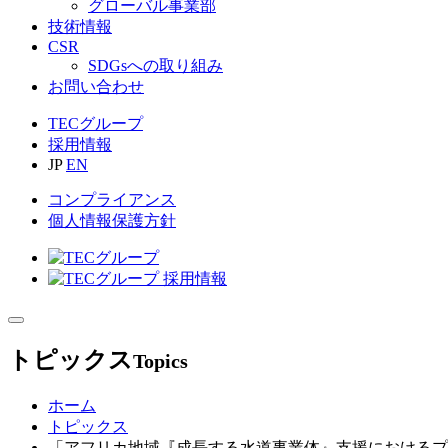
グローバル事業部
技術情報
CSR
SDGsへの取り組み
お問い合わせ
TECグループ
採用情報
JP
EN
コンプライアンス
個人情報保護方針
トピックス
Topics
ホーム
トピックス
「アフリカ地域『成長する水道事業体』支援におけるプ